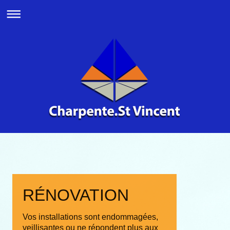
RÉNOVATION
Vos installations sont endommagées,
veillisantes ou ne répondent plus aux