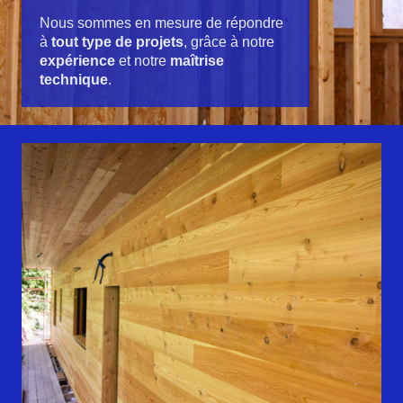
Nous sommes en mesure de répondre
à
tout type de projets
, grâce à notre
expérience
et notre
maîtrise
technique
.