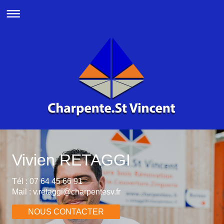
Vivien RETAGGI
Tél : 07 64 45 66 91
Mail : v.retaggi@charpentesv.fr
NOUS CONTACTER