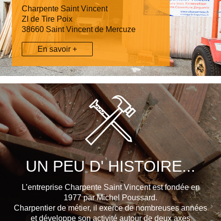
Charpente Saint Vincent
ZI de Tire Poix
38660 Saint Vincent de Mercuze
En savoir +
UN PEU D' HISTOIRE...
L’entreprise Charpente Saint Vincent est fondée en
1977 par Michel Poussard.
Charpentier de métier, il exerce de nombreuses années
et développe son activité autour de deux axes