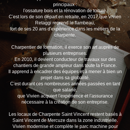
principaux :
l'ossature bois et la rénovation de toiture.
C'est lors de son départ en retraite, en 2017 que Vivien
Retaggi reprend le flambeau,
fort de ses 20 ans d'expérience dans les métiers de la
charpente.
Charpentier de formation, il exerce son art auprès de
plusieurs entreprises.
En 2010, il devient conducteur de travaux sur des
chantiers de grande ampleur dans toute la France.
Il apprend à encadrer des équipes et à mener à bien un
projet dans sa globalité.
C'est durant ces nombreuses années passées en tant
que salarié,
que Vivien acquiert l'expérience et l'assurance
nécessaire à la création de son entreprise.
Les locaux de Charpente Saint Vincent restent basés à
Saint Vincent de Mercuze dans la zone industrielle.
Vivien modernise et complète le parc machine pour